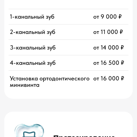
Протезирование зуба с
25 000 ₽
использованием имплантата
коронкой из диоксида
циркония
Протезирование зуба с
25 000 ₽
использованием имплантата
коронкой
цельнокерамической E-max
Виниры
Восстановление зубов
от 30 000 ₽
винирами из материала
E.max с индивидуальной
эстетикой
от
55 000
₽
Восстановление зубов
от 40 000 ₽
авторскими винирами