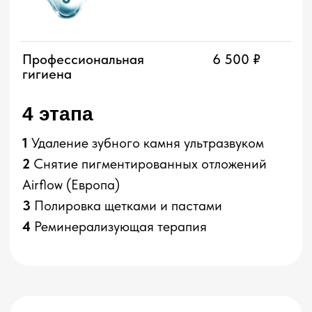
1
Удаление зубного камня ультразвуком
2
Снятие пигментированных отложений
Airflow (Европа)
3
Полировка щетками и пастами
4
Реминерализующая терапия
Удаление
зубов
Простое удаление
от 5 500 ₽
постоянного зуба
Простое удаление
от 7 000 ₽
зуба мудрости