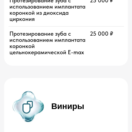
Имплантация
Первичный прием врача-
1 200 ₽
стоматолога-хирурга
35 500
₽
Внутрикостная дентальная
24 000 ₽
имплантация Riellens,
Бразилия
АКЦИЯ
Внутрикостная дентальная
30 000 ₽
имплантация Hi-Tec, Израиль
Внутрикостная дентальная
44 000 ₽
имплантация Nobel BioCare
Швейцария