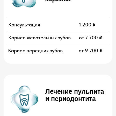
минивинта
Протезирование
Первичный прием врача-
от 1 200 ₽
стоматолога-ортопеда
Восстановление зуба
13 000 ₽
коронкой
металлокерамической
Восстановление зуба
28 000 ₽
коронкой циркониевой
Протезирование зуба с
17 000 ₽
использованием имплантата
коронкой
металлокерамической