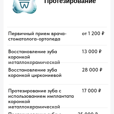
АКЦИЯ
Премиум класса
Ортодонтия
Первичный прием врача-
от 1 500 ₽
стоматолога-ортодонта
Ортодонтическая
69 000
₽
59 000 ₽
коррекция безлигатурной
брекет-системой Damon
АКЦИЯ
АКЦИЯ
Q2, Ultima
Ортодонтическая коррекция
69 000 ₽
безлигатурной брекет-
системой Damon Clear 2
Ортодонтическая коррекция
440 000 ₽
элайнерами (больше 21)