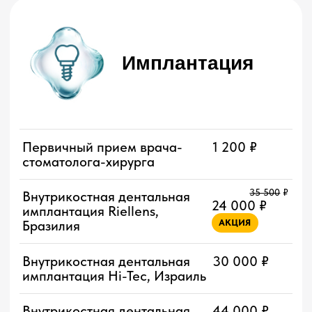
Изготовление полного
от 39 000 ₽
съемного протеза из
термопластического
материала
Изготовление капы для
от 10 000 ₽
лечения бруксизма
Протезирование
от 40 000 ₽
съемными бюгельными
протезами