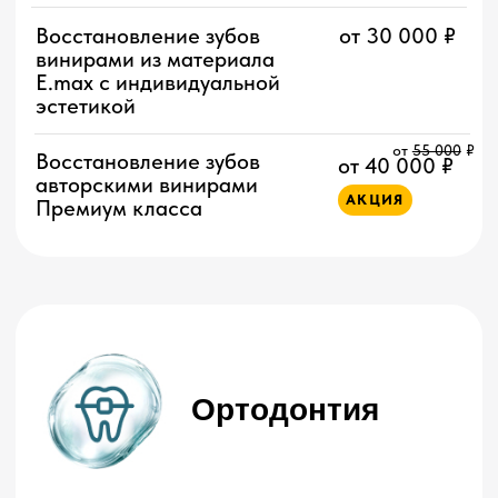
Внутрикостная дентальная
от 114 000 ₽
имплантация «Все зубы на 4
АКЦИЯ
имплантах»
Внутрикостная дентальная
от 169 000 ₽
имплантация «Все зубы на 6
имплантах»
Костная пластика
от 60 000 ₽
Детская
стоматология
Первичная консультация
1 200 ₽
детского стоматолога
Профилактический
500 ₽
осмотр