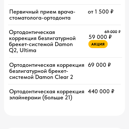
Детская профессиональная
от 4 000 ₽
гигиена полости рта
Лечение кариеса,
от 5 700 ₽
восстановление зуба
пломбой
Удаление временного зуба
от 3 100 ₽
Аппликационная анестезия
150 ₽
Лечение пульпита и
от 7 500 ₽
периодонтита
Съемные
протезы
Протезирование зубов
от 28 000 ₽
полными съемными
пластинчатыми протезами