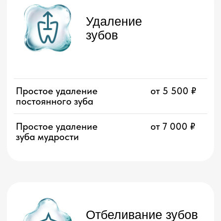
Отбеливание зубов
Профессиональное
25 000 ₽
отбеливание зубов
системой Opalescense Boost
Профессиональное
36 000 ₽
отбеливание зубов системой
ZOOM 4 White Speed
Лечение
кариеса